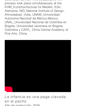
process took place simultaneously at the
KHM_Kunsthochschule für Medien, Köln,
Alemania, NID_National Institute of Design,
Ahmedabad, India, UNAM_Universidad
Autonoma Nacional de México,Mexico,
UNAL_Universidad Nacional de Colombia en
Bogota, Universidad Javeriana en Bogota,
Colombia y CAFA_ China Central Academy of
Fine Arts, China.
La infancia es una paga clavada
en el pecho
Año de producción: 2019